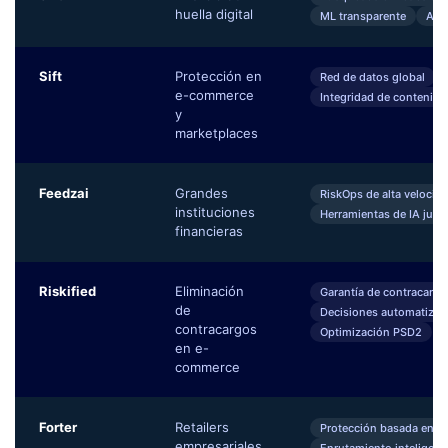
huella digital
ML transparente
APIs
Sift
Protección en
Red de datos global
e-commerce
Integridad de contenido
y
marketplaces
Feedzai
Grandes
RiskOps de alta velocid
instituciones
Herramientas de IA just
financieras
Riskified
Eliminación
Garantía de contracargo
de
Decisiones automatizad
contracargos
Optimización PSD2
en e-
commerce
Forter
Retailers
Protección basada en i
empresariales