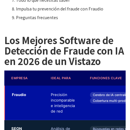
Todo lo que necesitas saber
Impulsa tu prevención del fraude con Fraudio
Preguntas frecuentes
Los Mejores Software de
Detección de Fraude con IA
en 2026 de un Vistazo
EMPRESA
IDEAL PARA
FUNCIONES CLAVE
Fraudio
Precisión
Cerebro de IA centraliz
incomparable
Cobertura multi-produc
e inteligencia
de red
SEON
Análisis de
Búsquedas en redes soci