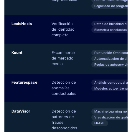
Enrutamiento inteligent
Seguridad de programas 
LexisNexis
Verificación
Datos de identidad digita
de identidad
Biometría conductual
completa
Kount
E-commerce
Puntuación Omniscore 
de mercado
Automatización de disp
medio
Reglas de autoservicio
Featurespace
Detección de
Análisis conductual ada
anomalías
Modelos autoentrenado
conductuales
DataVisor
Detección de
Machine Learning no su
patrones de
Visualización de gráfic
fraude
FRAML
desconocidos